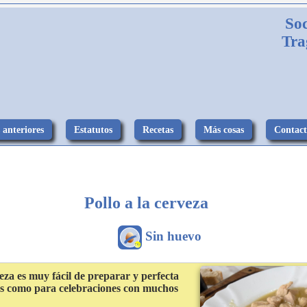
So
Tra
 anteriores
Estatutos
Recetas
Más cosas
Contac
Pollo a la cerveza
Sin huevo
veza es muy fácil de preparar y perfecta
es como para celebraciones con muchos