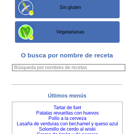
Sin gluten
Vegetarianas
O busca por nombre de receta
Últimos menús
Tartar de fuet
Patatas revueltas con huevos
Pollo a la cerveza
Lasaña de verduras con bechamel y queso azul
Solomillo de cerdo al wiski