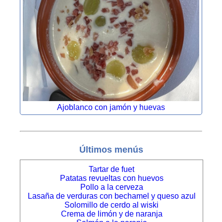
Ajoblanco con jamón y huevas
Últimos menús
Tartar de fuet
Patatas revueltas con huevos
Pollo a la cerveza
Lasaña de verduras con bechamel y queso azul
Solomillo de cerdo al wiski
Crema de limón y de naranja