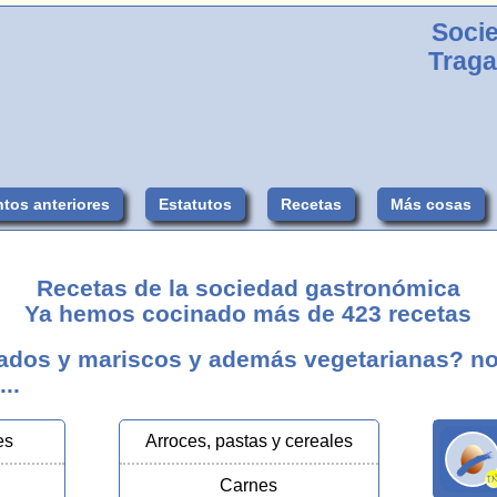
Soci
Trag
tos anteriores
Estatutos
Recetas
Más cosas
Recetas de la sociedad gastronómica
Ya hemos cocinado más de
423
recetas
ados y mariscos y además vegetarianas? no
..
es
Arroces, pastas y cereales
Carnes