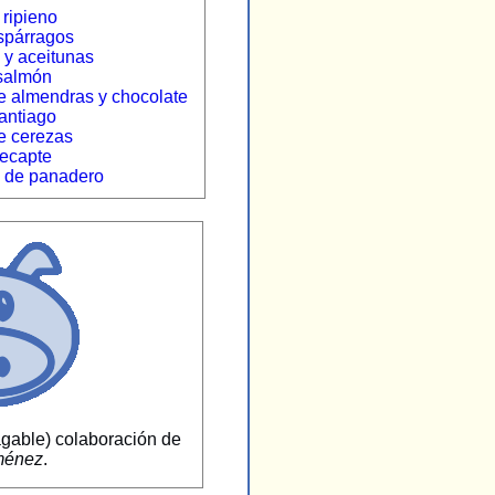
ripieno
spárragos
 y aceitunas
 salmón
e almendras y chocolate
antiago
e cerezas
ecapte
o de panadero
agable) colaboración de
ménez
.