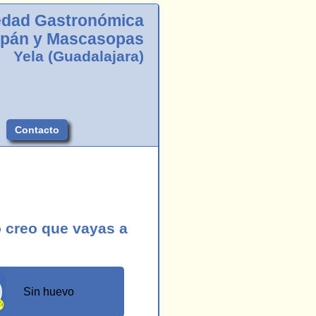
edad Gastronómica
apán y Mascasopas
Yela (Guadalajara)
Contacto
 creo que vayas a
Sin huevo