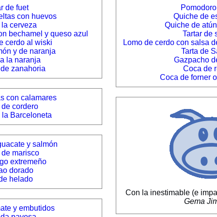
r de fuet
Pomodoro 
eltas con huevos
Quiche de e
 la cerveza
Quiche de atún
on bechamel y queso azul
Tartar de
e cerdo al wiski
Lomo de cerdo con salsa d
món y de naranja
Tarta de S
a la naranja
Gazpacho d
 de zanahoria
Coca de r
Coca de forner 
as con calamares
 de cordero
la Barceloneta
guacate y salmón
 de marisco
go extremeño
ao dorado
 de helado
Con la inestimable (e imp
Gema Ji
ate y embutidos
ada payesa