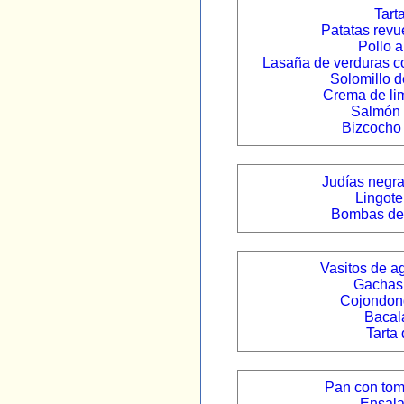
Tarta
Patatas revu
Pollo a
Lasaña de verduras c
Solomillo d
Crema de li
Salmón 
Bizcocho
Judías negr
Lingote
Bombas de 
Vasitos de a
Gachas
Cojondon
Bacal
Tarta
Pan con tom
Ensal