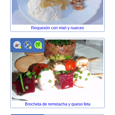
Requesón con miel y nueces
Brocheta de remolacha y queso feta